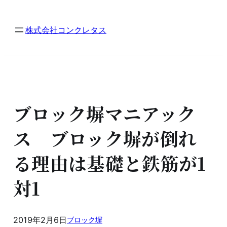
内
容
株式会社コンクレタス
を
ス
キ
ッ
プ
ブロック塀マニアック
ス ブロック塀が倒れ
る理由は基礎と鉄筋が1
対1
2019年2月6日
ブロック塀