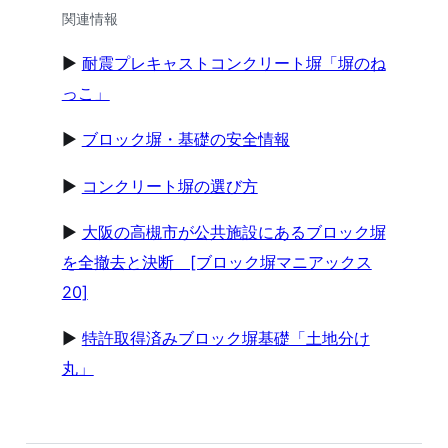
関連情報
▶
耐震プレキャストコンクリート塀「塀のね
っこ」
▶
ブロック塀・基礎の安全情報
▶
コンクリート塀の選び方
▶
大阪の高槻市が公共施設にあるブロック塀
を全撤去と決断 [ブロック塀マニアックス
20]
▶
特許取得済みブロック塀基礎「土地分け
丸」