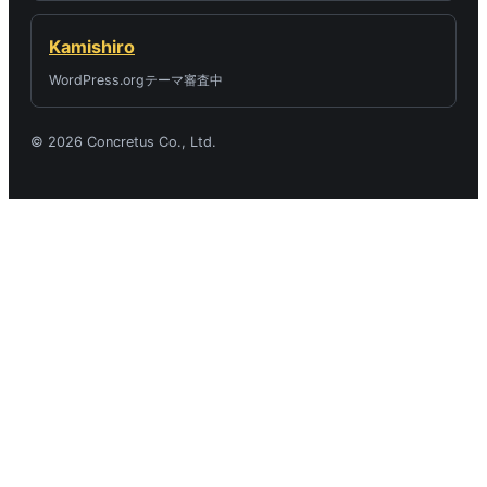
Kamishiro
WordPress.orgテーマ審査中
© 2026 Concretus Co., Ltd.