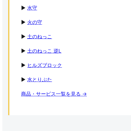
▶
水守
▶
火の守
▶
土のねっこ
▶
土のねっこ 逆L
▶
ヒルズブロック
▶
水とりぶた
商品・サービス一覧を見る →