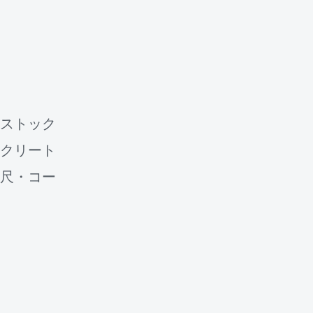
‹
Slide 2 of 2
ストック
クリート
尺・コー