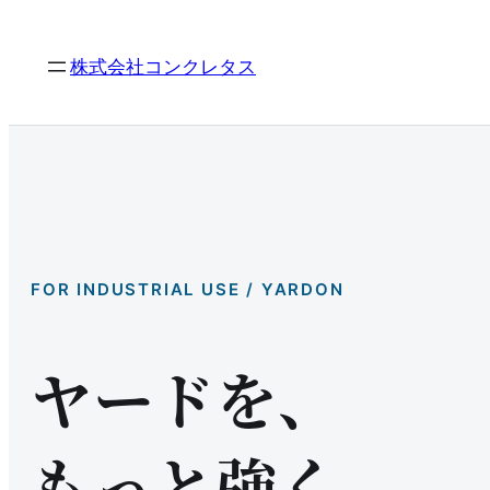
内
容
株式会社コンクレタス
を
ス
キ
ッ
プ
FOR INDUSTRIAL USE / YARDON
ヤードを、
もっと強く。