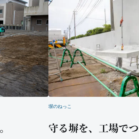
塀のねっこ
。
守る塀を、工場でつ