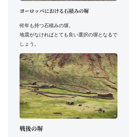
ヨーロッパにおける石積みの塀
何年も持つ石積みの塀。
地震がなければとても良い選択の塀となるで
しょう。
戦後の塀