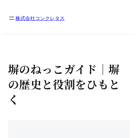
内
容
株式会社コンクレタス
を
ス
キ
ッ
プ
塀のねっこガイド｜塀
の歴史と役割をひもと
く