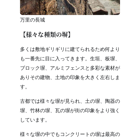
万里の長城
【様々な種類の塀】
多くは敷地ギリギリに建てられるため何より
も一番先に目に入ってきます。生垣、板塀、
ブロック塀、アルミフェンスと多彩な素材が
ありその建物、土地の印象を大きく左右しま
す。
古都では様々な塀が見られ、土の塀、陶器の
塀、竹林の塀、瓦の塀が街の印象をより強く
しています。
様々な塀の中でもコンクリートの塀は最高の