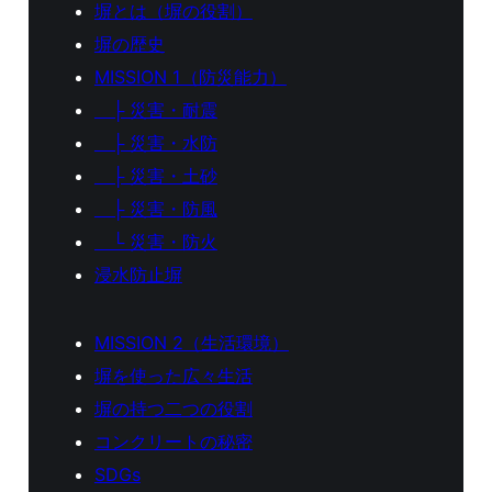
塀とは（塀の役割）
塀の歴史
MISSION 1（防災能力）
├ 災害・耐震
├ 災害・水防
├ 災害・土砂
├ 災害・防風
└ 災害・防火
浸水防止塀
MISSION 2（生活環境）
塀を使った広々生活
塀の持つ二つの役割
コンクリートの秘密
SDGs