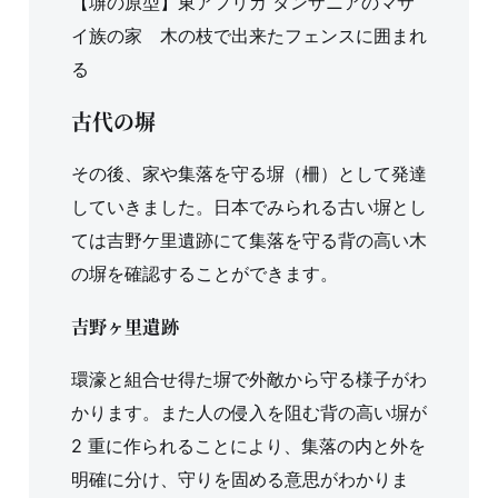
【塀の原型】東アフリカ タンザニアのマサ
イ族の家 木の枝で出来たフェンスに囲まれ
る
古代の塀
その後、家や集落を守る塀（柵）として発達
していきました。日本でみられる古い塀とし
ては吉野ケ里遺跡にて集落を守る背の高い木
の塀を確認することができます。
吉野ヶ里遺跡
環濠と組合せ得た塀で外敵から守る様子がわ
かります。また人の侵入を阻む背の高い塀が
2 重に作られることにより、集落の内と外を
明確に分け、守りを固める意思がわかりま