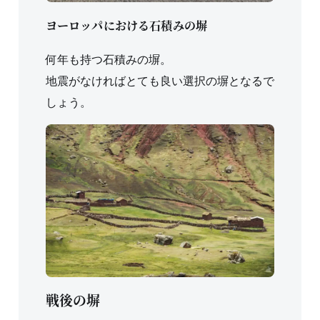
ヨーロッパにおける石積みの塀
何年も持つ石積みの塀。
地震がなければとても良い選択の塀となるで
しょう。
戦後の塀