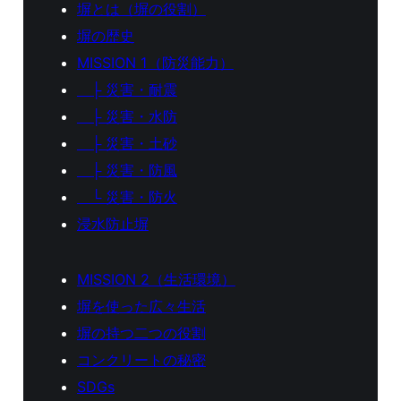
塀とは（塀の役割）
塀の歴史
MISSION 1（防災能力）
├ 災害・耐震
├ 災害・水防
├ 災害・土砂
├ 災害・防風
└ 災害・防火
浸水防止塀
MISSION 2（生活環境）
塀を使った広々生活
塀の持つ二つの役割
コンクリートの秘密
SDGs