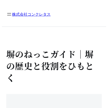
内
容
株式会社コンクレタス
を
ス
キ
ッ
プ
塀のねっこガイド｜塀
の歴史と役割をひもと
く