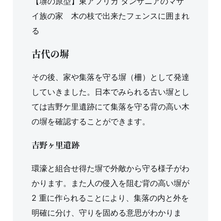
【塀の原型】東アフリカ タンザニアのマサ
イ族の家 木の枝で出来たフェンスに囲まれ
る
古代の塀
その後、家や集落を守る塀（柵）として発達
していきました。日本でみられる古い塀とし
ては吉野ケ里遺跡にて集落を守る背の高い木
の塀を確認することができます。
吉野ヶ里遺跡
環濠と組合せ得た塀で外敵から守る様子がわ
かります。また人の侵入を阻む背の高い塀が
2 重に作られることにより、集落の内と外を
明確に分け、守りを固める意思がわかりま