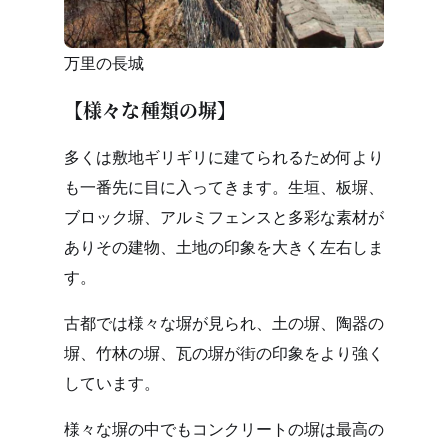
万里の長城
【様々な種類の塀】
多くは敷地ギリギリに建てられるため何より
も一番先に目に入ってきます。生垣、板塀、
ブロック塀、アルミフェンスと多彩な素材が
ありその建物、土地の印象を大きく左右しま
す。
古都では様々な塀が見られ、土の塀、陶器の
塀、竹林の塀、瓦の塀が街の印象をより強く
しています。
様々な塀の中でもコンクリートの塀は最高の