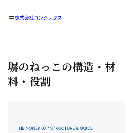
内
容
株式会社コンクレタス
を
ス
キ
ッ
プ
塀のねっこの構造・材
料・役割
HEINONEKKO / STRUCTURE & GUIDE