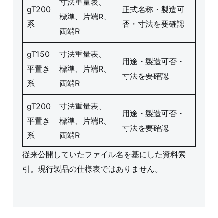
寸法重量表、
gT200
正式名称・製造可
標準、片端R、
系
否・寸法を要確認
両端R
gT150
寸法重量表、
用途・製造可否・
平置き
標準、片端R、
寸法を要確認
系
両端R
gT200
寸法重量表、
用途・製造可否・
平置き
標準、片端R、
寸法を要確認
系
両端R
従来公開していたファイル名を基にした資料索
引。現行製品の仕様表ではありません。