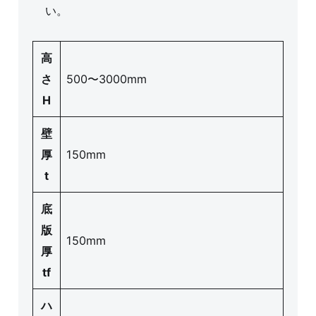
い。
高
さ
500〜3000mm
H
壁
厚
150mm
t
底
版
150mm
厚
tf
ハ