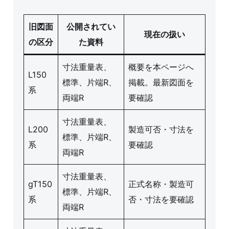
旧図面
公開されてい
現在の扱い
の区分
た資料
寸法重量表、
概要を本ページへ
L150
標準、片端R、
掲載。最新図面を
系
両端R
要確認
寸法重量表、
L200
製造可否・寸法を
標準、片端R、
系
要確認
両端R
寸法重量表、
gT150
正式名称・製造可
標準、片端R、
系
否・寸法を要確認
両端R