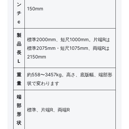
ン
150mm
チ
c
製
標準2000mm、短尺1000mm。片端Rは
品
標準2075mm・短尺1075mm、両端Rは
長
2150mm
L
重
約558〜3457kg。高さ、底版幅、端部形
量
状で変わります
端
部
標準、片端R、両端R
形
状