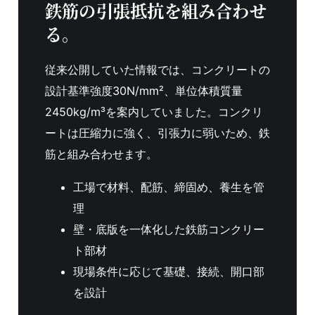
鉄筋の引張抵抗を組み合わせ
る。
従来公開していた情報では、コンクリートの
設計基準強度30N/mm²、単位体積質量
2450kg/m³を案内していました。コンクリ
ートは圧縮力に強く、引張力に弱いため、鉄
筋と組み合わせます。
工場で材料、配筋、締固め、養生を管
理
壁・底版を一体化した鉄筋コンクリー
ト部材
現場条件に応じて基礎、接続、開口部
を設計