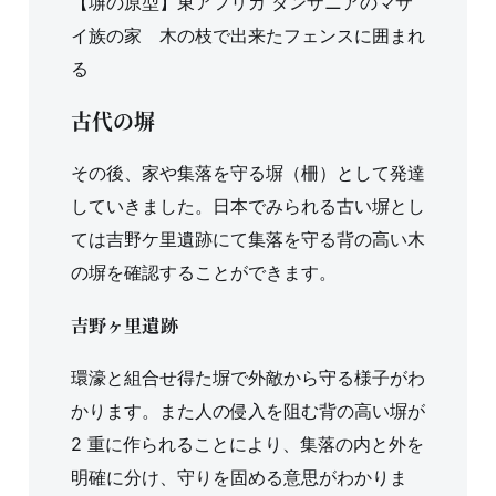
【塀の原型】東アフリカ タンザニアのマサ
イ族の家 木の枝で出来たフェンスに囲まれ
る
古代の塀
その後、家や集落を守る塀（柵）として発達
していきました。日本でみられる古い塀とし
ては吉野ケ里遺跡にて集落を守る背の高い木
の塀を確認することができます。
吉野ヶ里遺跡
環濠と組合せ得た塀で外敵から守る様子がわ
かります。また人の侵入を阻む背の高い塀が
2 重に作られることにより、集落の内と外を
明確に分け、守りを固める意思がわかりま