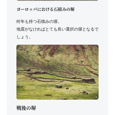
ヨーロッパにおける石積みの塀
何年も持つ石積みの塀。
地震がなければとても良い選択の塀となるで
しょう。
戦後の塀