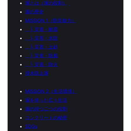
塀とは（塀の役割）
塀の歴史
MISSION 1（防災能力）
├ 災害・耐震
├ 災害・水防
├ 災害・土砂
├ 災害・防風
└ 災害・防火
浸水防止塀
MISSION 2（生活環境）
塀を使った広々生活
塀の持つ二つの役割
コンクリートの秘密
SDGs