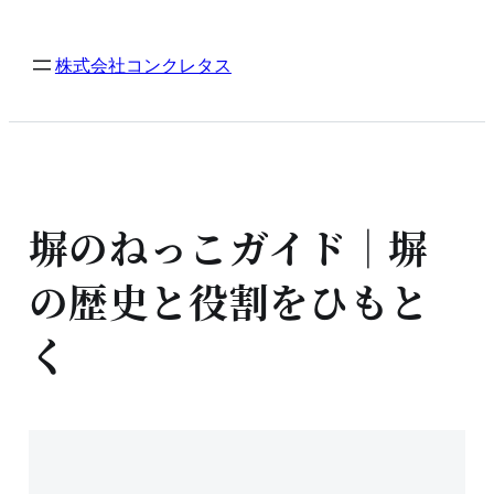
内
容
株式会社コンクレタス
を
ス
キ
ッ
プ
塀のねっこガイド｜塀
の歴史と役割をひもと
く