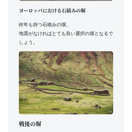
ヨーロッパにおける石積みの塀
何年も持つ石積みの塀。
地震がなければとても良い選択の塀となるで
しょう。
戦後の塀