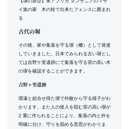
【塀の原型】東アフリカ タンザニアのマサ
イ族の家 木の枝で出来たフェンスに囲まれ
る
古代の塀
その後、家や集落を守る塀（柵）として発達
していきました。日本でみられる古い塀とし
ては吉野ケ里遺跡にて集落を守る背の高い木
の塀を確認することができます。
吉野ヶ里遺跡
環濠と組合せ得た塀で外敵から守る様子がわ
かります。また人の侵入を阻む背の高い塀が
2 重に作られることにより、集落の内と外を
明確に分け、守りを固める意思がわかりま