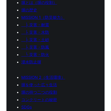
塀とは（塀の役割）
塀の歴史
MISSION 1（防災能力）
├ 災害・耐震
├ 災害・水防
├ 災害・土砂
├ 災害・防風
└ 災害・防火
浸水防止塀
MISSION 2（生活環境）
塀を使った広々生活
塀の持つ二つの役割
コンクリートの秘密
SDGs