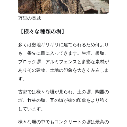
万里の長城
【様々な種類の塀】
多くは敷地ギリギリに建てられるため何より
も一番先に目に入ってきます。生垣、板塀、
ブロック塀、アルミフェンスと多彩な素材が
ありその建物、土地の印象を大きく左右しま
す。
古都では様々な塀が見られ、土の塀、陶器の
塀、竹林の塀、瓦の塀が街の印象をより強く
しています。
様々な塀の中でもコンクリートの塀は最高の