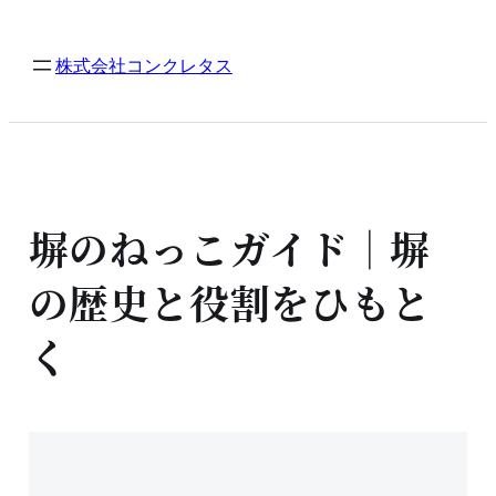
内
容
株式会社コンクレタス
を
ス
キ
ッ
プ
塀のねっこガイド｜塀
の歴史と役割をひもと
く