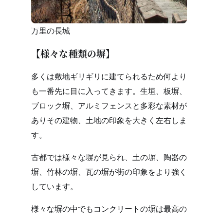
万里の長城
【様々な種類の塀】
多くは敷地ギリギリに建てられるため何より
も一番先に目に入ってきます。生垣、板塀、
ブロック塀、アルミフェンスと多彩な素材が
ありその建物、土地の印象を大きく左右しま
す。
古都では様々な塀が見られ、土の塀、陶器の
塀、竹林の塀、瓦の塀が街の印象をより強く
しています。
様々な塀の中でもコンクリートの塀は最高の