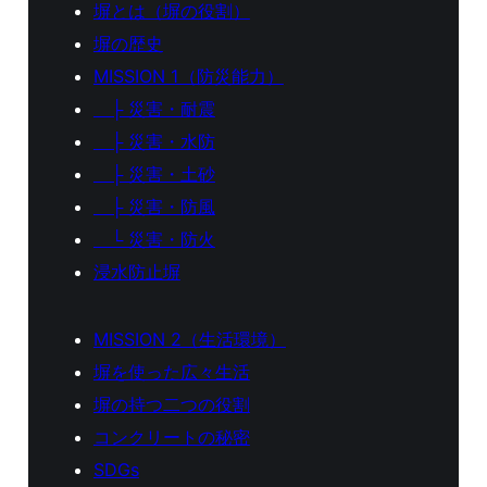
塀とは（塀の役割）
塀の歴史
MISSION 1（防災能力）
├ 災害・耐震
├ 災害・水防
├ 災害・土砂
├ 災害・防風
└ 災害・防火
浸水防止塀
MISSION 2（生活環境）
塀を使った広々生活
塀の持つ二つの役割
コンクリートの秘密
SDGs