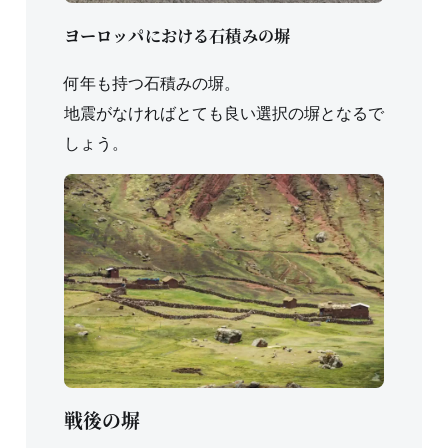
ヨーロッパにおける石積みの塀
何年も持つ石積みの塀。
地震がなければとても良い選択の塀となるで
しょう。
戦後の塀