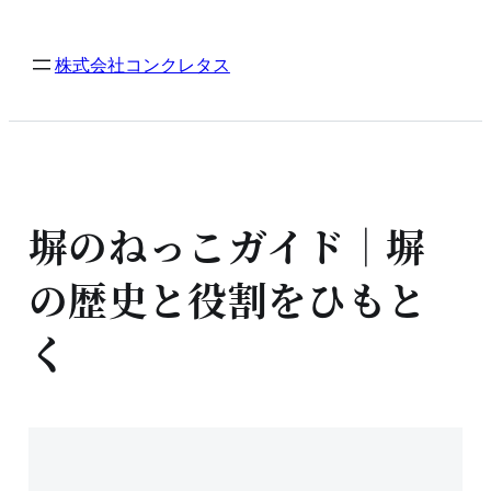
内
容
株式会社コンクレタス
を
ス
キ
ッ
プ
塀のねっこガイド｜塀
の歴史と役割をひもと
く