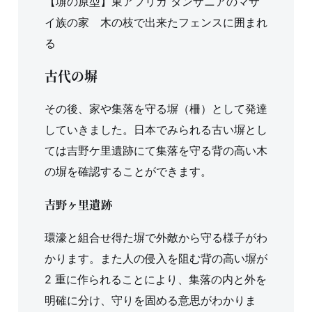
【塀の原型】東アフリカ タンザニアのマサ
イ族の家 木の枝で出来たフェンスに囲まれ
る
古代の塀
その後、家や集落を守る塀（柵）として発達
していきました。日本でみられる古い塀とし
ては吉野ケ里遺跡にて集落を守る背の高い木
の塀を確認することができます。
吉野ヶ里遺跡
環濠と組合せ得た塀で外敵から守る様子がわ
かります。また人の侵入を阻む背の高い塀が
2 重に作られることにより、集落の内と外を
明確に分け、守りを固める意思がわかりま