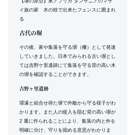
【塀の原型】東アフリカ タンザニアのマサ
イ族の家 木の枝で出来たフェンスに囲まれ
る
古代の塀
その後、家や集落を守る塀（柵）として発達
していきました。日本でみられる古い塀とし
ては吉野ケ里遺跡にて集落を守る背の高い木
の塀を確認することができます。
吉野ヶ里遺跡
環濠と組合せ得た塀で外敵から守る様子がわ
かります。また人の侵入を阻む背の高い塀が
2 重に作られることにより、集落の内と外を
明確に分け、守りを固める意思がわかりま