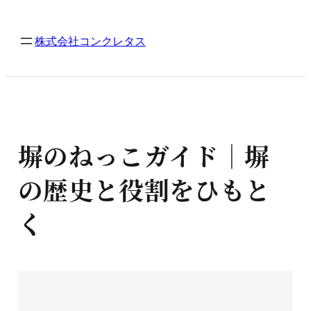
内
容
株式会社コンクレタス
を
ス
キ
ッ
プ
塀のねっこガイド｜塀
の歴史と役割をひもと
く