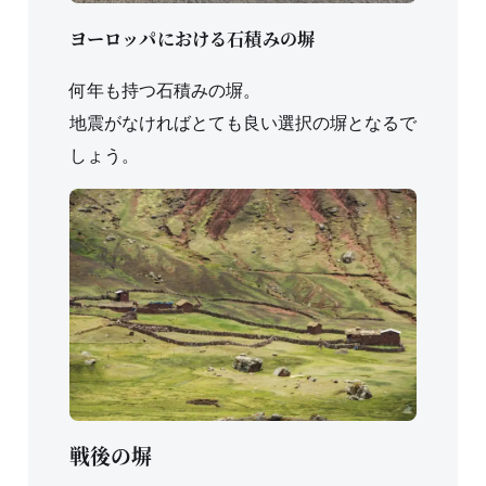
ヨーロッパにおける石積みの塀
何年も持つ石積みの塀。
地震がなければとても良い選択の塀となるで
しょう。
戦後の塀