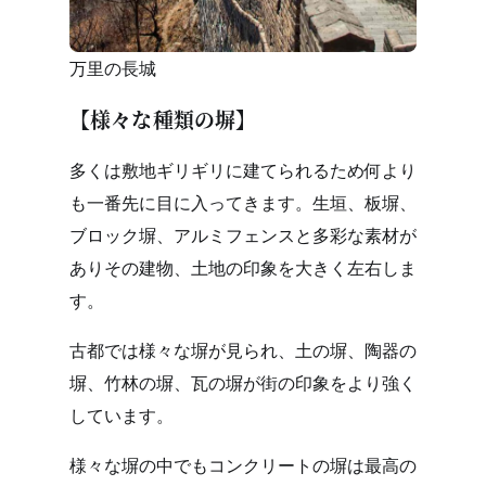
万里の長城
【様々な種類の塀】
多くは敷地ギリギリに建てられるため何より
も一番先に目に入ってきます。生垣、板塀、
ブロック塀、アルミフェンスと多彩な素材が
ありその建物、土地の印象を大きく左右しま
す。
古都では様々な塀が見られ、土の塀、陶器の
塀、竹林の塀、瓦の塀が街の印象をより強く
しています。
様々な塀の中でもコンクリートの塀は最高の