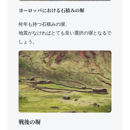
ヨーロッパにおける石積みの塀
何年も持つ石積みの塀。
地震がなければとても良い選択の塀となるで
しょう。
戦後の塀