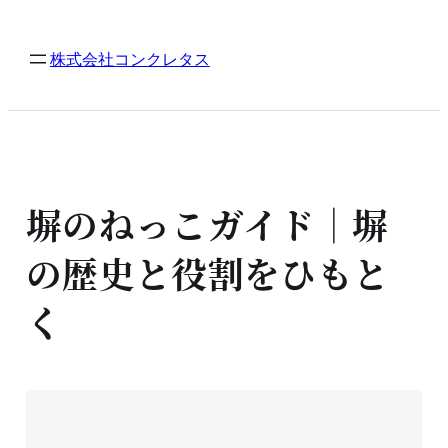
内
容
株式会社コンクレタス
を
ス
キ
ッ
プ
塀のねっこガイド｜塀
の歴史と役割をひもと
く