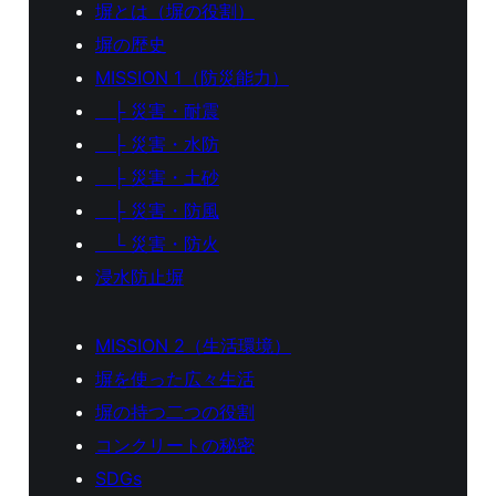
塀とは（塀の役割）
塀の歴史
MISSION 1（防災能力）
├ 災害・耐震
├ 災害・水防
├ 災害・土砂
├ 災害・防風
└ 災害・防火
浸水防止塀
MISSION 2（生活環境）
塀を使った広々生活
塀の持つ二つの役割
コンクリートの秘密
SDGs