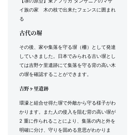
【塀の原型】東アフリカ タンザニアのマサ
イ族の家 木の枝で出来たフェンスに囲まれ
る
古代の塀
その後、家や集落を守る塀（柵）として発達
していきました。日本でみられる古い塀とし
ては吉野ケ里遺跡にて集落を守る背の高い木
の塀を確認することができます。
吉野ヶ里遺跡
環濠と組合せ得た塀で外敵から守る様子がわ
かります。また人の侵入を阻む背の高い塀が
2 重に作られることにより、集落の内と外を
明確に分け、守りを固める意思がわかりま