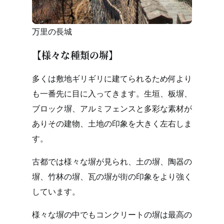
万里の長城
【様々な種類の塀】
多くは敷地ギリギリに建てられるため何より
も一番先に目に入ってきます。生垣、板塀、
ブロック塀、アルミフェンスと多彩な素材が
ありその建物、土地の印象を大きく左右しま
す。
古都では様々な塀が見られ、土の塀、陶器の
塀、竹林の塀、瓦の塀が街の印象をより強く
しています。
様々な塀の中でもコンクリートの塀は最高の