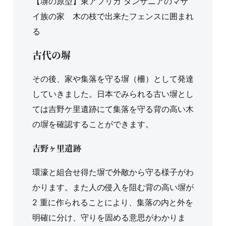
【塀の原型】東アフリカ タンザニアのマサ
イ族の家 木の枝で出来たフェンスに囲まれ
る
古代の塀
その後、家や集落を守る塀（柵）として発達
していきました。日本でみられる古い塀とし
ては吉野ケ里遺跡にて集落を守る背の高い木
の塀を確認することができます。
吉野ヶ里遺跡
環濠と組合せ得た塀で外敵から守る様子がわ
かります。また人の侵入を阻む背の高い塀が
2 重に作られることにより、集落の内と外を
明確に分け、守りを固める意思がわかりま