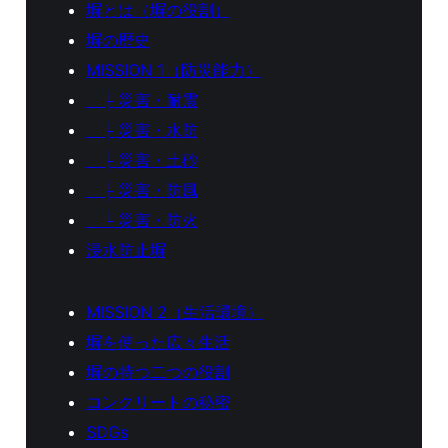
塀とは（塀の役割）
塀の歴史
MISSION 1（防災能力）
├ 災害・耐震
├ 災害・水防
├ 災害・土砂
├ 災害・防風
└ 災害・防火
浸水防止塀
MISSION 2（生活環境）
塀を使った広々生活
塀の持つ二つの役割
コンクリートの秘密
SDGs