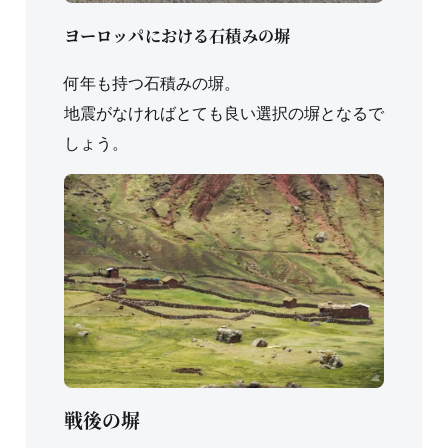
ヨーロッパにおける石積みの塀
何年も持つ石積みの塀。
地震がなければとても良い選択の塀となるで
しょう。
戦後の塀