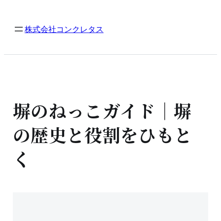
内
容
株式会社コンクレタス
を
ス
キ
ッ
プ
塀のねっこガイド｜塀
の歴史と役割をひもと
く