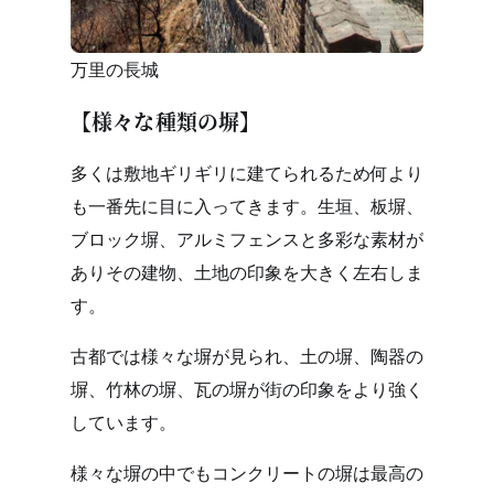
万里の長城
【様々な種類の塀】
多くは敷地ギリギリに建てられるため何より
も一番先に目に入ってきます。生垣、板塀、
ブロック塀、アルミフェンスと多彩な素材が
ありその建物、土地の印象を大きく左右しま
す。
古都では様々な塀が見られ、土の塀、陶器の
塀、竹林の塀、瓦の塀が街の印象をより強く
しています。
様々な塀の中でもコンクリートの塀は最高の