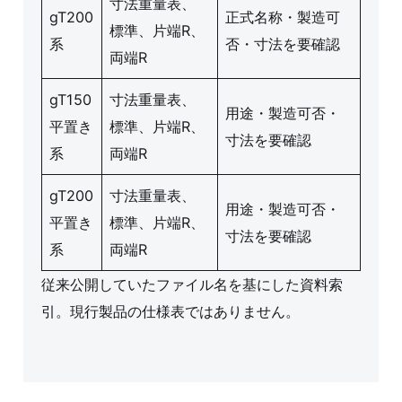
寸法重量表、
gT200
正式名称・製造可
標準、片端R、
系
否・寸法を要確認
両端R
gT150
寸法重量表、
用途・製造可否・
平置き
標準、片端R、
寸法を要確認
系
両端R
gT200
寸法重量表、
用途・製造可否・
平置き
標準、片端R、
寸法を要確認
系
両端R
従来公開していたファイル名を基にした資料索
引。現行製品の仕様表ではありません。