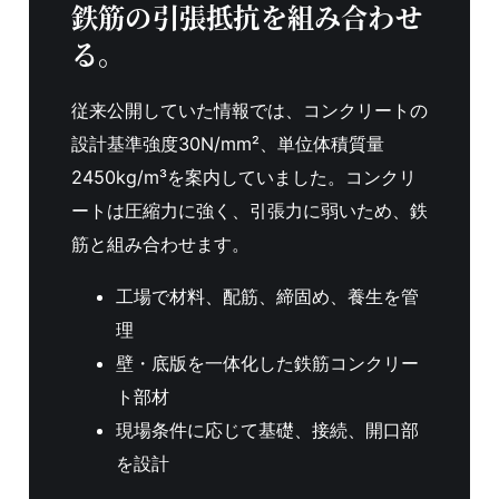
鉄筋の引張抵抗を組み合わせ
る。
従来公開していた情報では、コンクリートの
設計基準強度30N/mm²、単位体積質量
2450kg/m³を案内していました。コンクリ
ートは圧縮力に強く、引張力に弱いため、鉄
筋と組み合わせます。
工場で材料、配筋、締固め、養生を管
理
壁・底版を一体化した鉄筋コンクリー
ト部材
現場条件に応じて基礎、接続、開口部
を設計