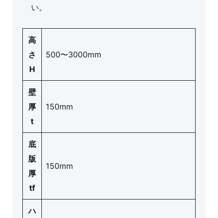
い。
高
さ
500〜3000mm
H
壁
厚
150mm
t
底
版
150mm
厚
tf
ハ