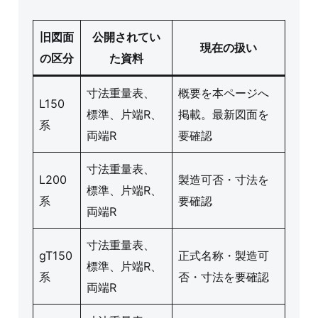
旧図面
公開されてい
現在の扱い
の区分
た資料
寸法重量表、
概要を本ページへ
L150
標準、片端R、
掲載。最新図面を
系
両端R
要確認
寸法重量表、
L200
製造可否・寸法を
標準、片端R、
系
要確認
両端R
寸法重量表、
gT150
正式名称・製造可
標準、片端R、
系
否・寸法を要確認
両端R