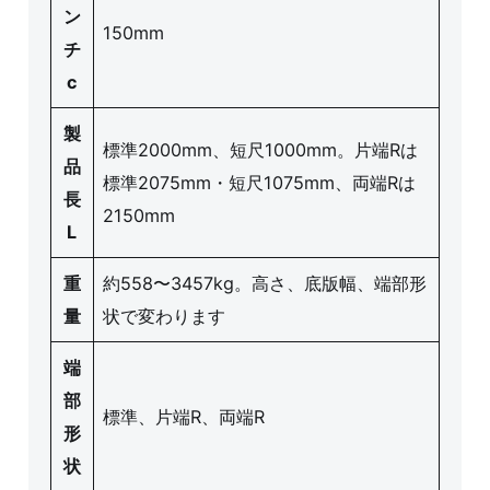
ン
150mm
チ
c
製
標準2000mm、短尺1000mm。片端Rは
品
標準2075mm・短尺1075mm、両端Rは
長
2150mm
L
重
約558〜3457kg。高さ、底版幅、端部形
量
状で変わります
端
部
標準、片端R、両端R
形
状