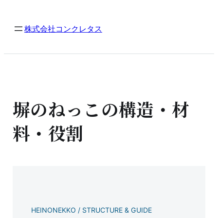
内
容
株式会社コンクレタス
を
ス
キ
ッ
プ
塀のねっこの構造・材
料・役割
HEINONEKKO / STRUCTURE & GUIDE