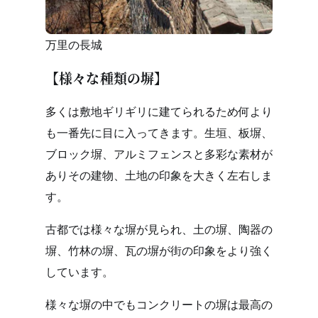
万里の長城
【様々な種類の塀】
多くは敷地ギリギリに建てられるため何より
も一番先に目に入ってきます。生垣、板塀、
ブロック塀、アルミフェンスと多彩な素材が
ありその建物、土地の印象を大きく左右しま
す。
古都では様々な塀が見られ、土の塀、陶器の
塀、竹林の塀、瓦の塀が街の印象をより強く
しています。
様々な塀の中でもコンクリートの塀は最高の