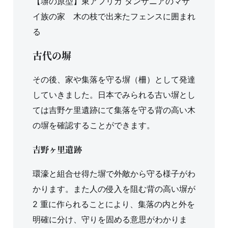
【塀の原型】東アフリカ タンザニアのマサ
イ族の家 木の枝で出来たフェンスに囲まれ
る
古代の塀
その後、家や集落を守る塀（柵）として発達
していきました。日本でみられる古い塀とし
ては吉野ケ里遺跡にて集落を守る背の高い木
の塀を確認することができます。
吉野ヶ里遺跡
環濠と組合せ得た塀で外敵から守る様子がわ
かります。また人の侵入を阻む背の高い塀が
2 重に作られることにより、集落の内と外を
明確に分け、守りを固める意思がわかりま