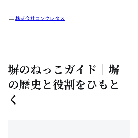
内
容
株式会社コンクレタス
を
ス
キ
ッ
プ
塀のねっこガイド｜塀
の歴史と役割をひもと
く