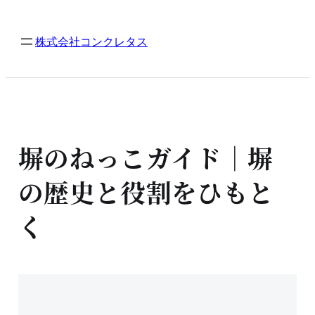
内
容
株式会社コンクレタス
を
ス
キ
ッ
プ
塀のねっこガイド｜塀
の歴史と役割をひもと
く