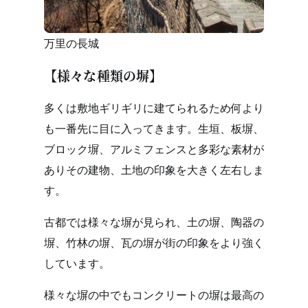
万里の長城
【様々な種類の塀】
多くは敷地ギリギリに建てられるため何より
も一番先に目に入ってきます。生垣、板塀、
ブロック塀、アルミフェンスと多彩な素材が
ありその建物、土地の印象を大きく左右しま
す。
古都では様々な塀が見られ、土の塀、陶器の
塀、竹林の塀、瓦の塀が街の印象をより強く
しています。
様々な塀の中でもコンクリートの塀は最高の