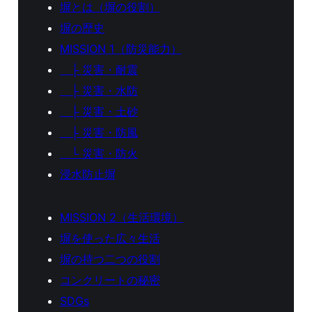
塀とは（塀の役割）
塀の歴史
MISSION 1（防災能力）
├ 災害・耐震
├ 災害・水防
├ 災害・土砂
├ 災害・防風
└ 災害・防火
浸水防止塀
MISSION 2（生活環境）
塀を使った広々生活
塀の持つ二つの役割
コンクリートの秘密
SDGs