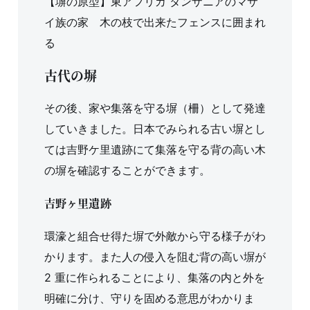
【塀の原型】東アフリカ タンザニアのマサ
イ族の家 木の枝で出来たフェンスに囲まれ
る
古代の塀
その後、家や集落を守る塀（柵）として発達
していきました。日本でみられる古い塀とし
ては吉野ケ里遺跡にて集落を守る背の高い木
の塀を確認することができます。
吉野ヶ里遺跡
環濠と組合せ得た塀で外敵から守る様子がわ
かります。また人の侵入を阻む背の高い塀が
2 重に作られることにより、集落の内と外を
明確に分け、守りを固める意思がわかりま