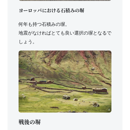
ヨーロッパにおける石積みの塀
何年も持つ石積みの塀。
地震がなければとても良い選択の塀となるで
しょう。
戦後の塀