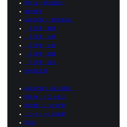
塀とは（塀の役割）
塀の歴史
MISSION 1（防災能力）
├ 災害・耐震
├ 災害・水防
├ 災害・土砂
├ 災害・防風
└ 災害・防火
浸水防止塀
MISSION 2（生活環境）
塀を使った広々生活
塀の持つ二つの役割
コンクリートの秘密
SDGs