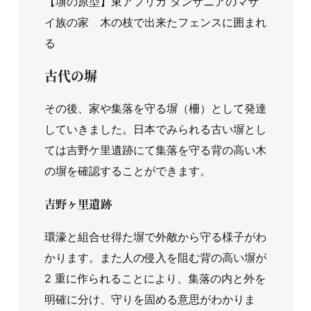
【塀の原型】東アフリカ タンザニアのマサ
イ族の家 木の枝で出来たフェンスに囲まれ
る
古代の塀
その後、家や集落を守る塀（柵）として発達
していきました。日本でみられる古い塀とし
ては吉野ケ里遺跡にて集落を守る背の高い木
の塀を確認することができます。
吉野ヶ里遺跡
環濠と組合せ得た塀で外敵から守る様子がわ
かります。また人の侵入を阻む背の高い塀が
2 重に作られることにより、集落の内と外を
明確に分け、守りを固める意思がわかりま