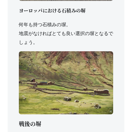
ヨーロッパにおける石積みの塀
何年も持つ石積みの塀。
地震がなければとても良い選択の塀となるで
しょう。
戦後の塀