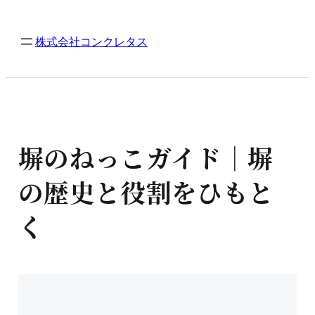
内
容
株式会社コンクレタス
を
ス
キ
ッ
プ
塀のねっこガイド｜塀
の歴史と役割をひもと
く