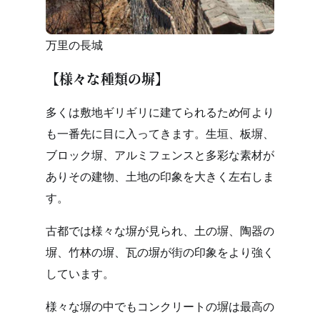
万里の長城
【様々な種類の塀】
多くは敷地ギリギリに建てられるため何より
も一番先に目に入ってきます。生垣、板塀、
ブロック塀、アルミフェンスと多彩な素材が
ありその建物、土地の印象を大きく左右しま
す。
古都では様々な塀が見られ、土の塀、陶器の
塀、竹林の塀、瓦の塀が街の印象をより強く
しています。
様々な塀の中でもコンクリートの塀は最高の