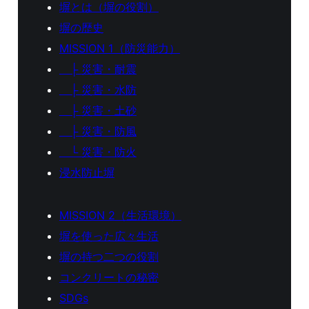
塀とは（塀の役割）
塀の歴史
MISSION 1（防災能力）
├ 災害・耐震
├ 災害・水防
├ 災害・土砂
├ 災害・防風
└ 災害・防火
浸水防止塀
MISSION 2（生活環境）
塀を使った広々生活
塀の持つ二つの役割
コンクリートの秘密
SDGs