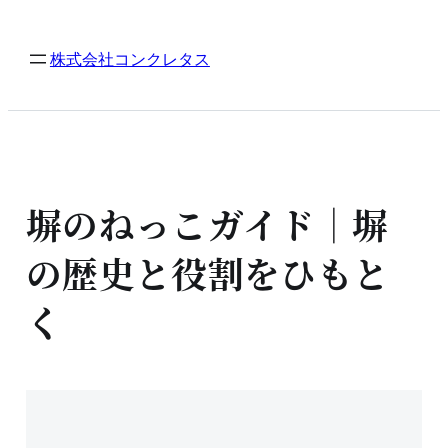
内
容
株式会社コンクレタス
を
ス
キ
ッ
プ
塀のねっこガイド｜塀
の歴史と役割をひもと
く