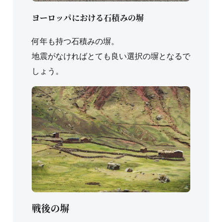
ヨーロッパにおける石積みの塀
何年も持つ石積みの塀。
地震がなければとても良い選択の塀となるで
しょう。
戦後の塀