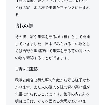
【塀の原型】東アフリカ タンザニアのマサ
イ族の家 木の枝で出来たフェンスに囲まれ
る
古代の塀
その後、家や集落を守る塀（柵）として発達
していきました。日本でみられる古い塀とし
ては吉野ケ里遺跡にて集落を守る背の高い木
の塀を確認することができます。
吉野ヶ里遺跡
環濠と組合せ得た塀で外敵から守る様子がわ
かります。また人の侵入を阻む背の高い塀が
2 重に作られることにより、集落の内と外を
明確に分け、守りを固める意思がわかりま