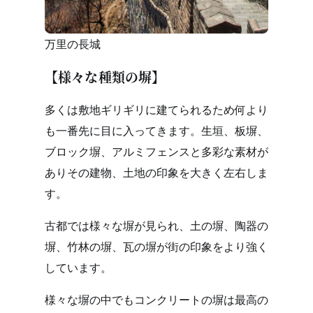
万里の長城
【様々な種類の塀】
多くは敷地ギリギリに建てられるため何より
も一番先に目に入ってきます。生垣、板塀、
ブロック塀、アルミフェンスと多彩な素材が
ありその建物、土地の印象を大きく左右しま
す。
古都では様々な塀が見られ、土の塀、陶器の
塀、竹林の塀、瓦の塀が街の印象をより強く
しています。
様々な塀の中でもコンクリートの塀は最高の